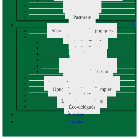
Organigramme
Restauration
Pastorale
Les + du collège
Séjours et sorties pédagogiques
Les ateliers
Atelier Chorale
Atelier Egypte
Atelier jardin
Atelier journal
Atelier Les Petits Scribes
Atelier (R)éveille-toi
Dispositifs
Option découverte professionnelle
Option Jeune Sapeur Pompier
Option théâtre
Les options sportives
Éco-délégués
À la une
Contact