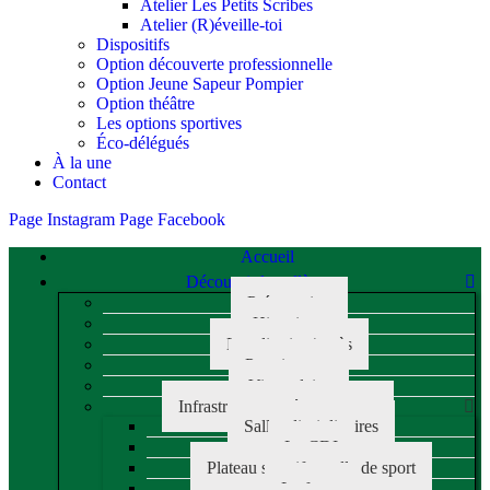
Atelier Les Petits Scribes
Atelier (R)éveille-toi
Dispositifs
Option découverte professionnelle
Option Jeune Sapeur Pompier
Option théâtre
Les options sportives
Éco-délégués
À la une
Contact
Page Instagram
Page Facebook
Accueil
Découvrir le collège
Présentation
Historique
Localisation/accès
Premiers pas
Vie scolaire
Infrastructure et équipements
Salles disciplinaires
Le CDI
Plateau sportif et salle de sport
Le foyer